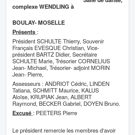
Prisonniers
complexe WENDLING à
Photos
Documents
Livres & vidéos
Convention
BOULAY- MOSELLE
Video
Articles de presse
Présents
:
Bibliographie
Président SCHULTE Thierry, Souvenir
Français EVESQUE Christian,
Vice-
président BARTZ Didier, Secrétaire
SCHULTE Marie,
Trésorier CORNELIUS
Jean- Michael, Trésorier- adjoint MORIN
Jean- Pierre,
Assesseurs : ANDRIOT Cédric, LINDEN
Tatiana, SCHMITT Maurice, KALUS
Aloïse,
KRUPIAK Jean, ALBERT
Raymond,
BECKER Gabriel, DOYEN Bruno.
Excusé
: PEETERS Pierre
Le président remercie les membres d'avoir